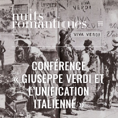
CONFÉRENCE
« GIUSEPPE VERDI ET
L’UNIFICATION
ITALIENNE »