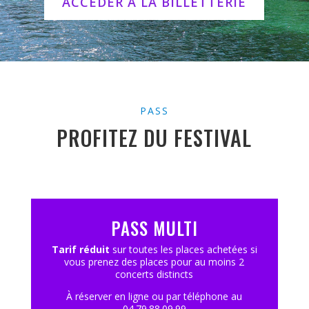
ACCÉDER À LA BILLETTERIE
PASS
PROFITEZ DU FESTIVAL
PASS MULTI
Tarif réduit
sur toutes les places achetées si
vous prenez des places pour au moins 2
concerts distincts
À réserver en ligne ou par téléphone au
04.79.88.09.99